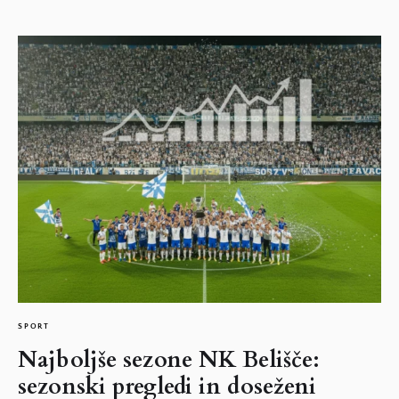
SPORT
Najboljše sezone NK Belišče:
sezonski pregledi in doseženi