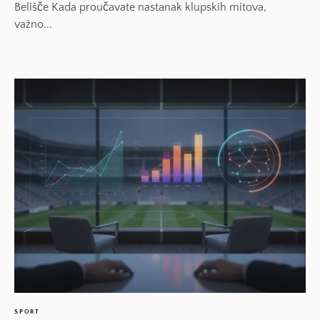
Belišče Kada proučavate nastanak klupskih mitova,
važno...
SPORT