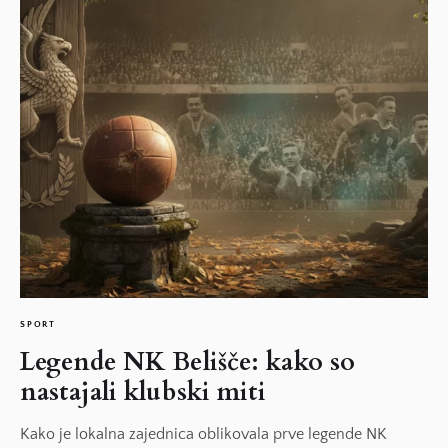
SPORT
Legende NK Belišče: kako so
nastajali klubski miti
Kako je lokalna zajednica oblikovala prve legende NK