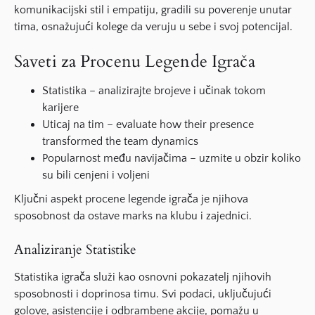
komunikacijski stil i empatiju, gradili su poverenje unutar
tima, osnažujući kolege da veruju u sebe i svoj potencijal.
Saveti za Procenu Legende Igrača
Statistika
– analizirajte brojeve i učinak tokom
karijere
Uticaj na tim
– evaluate how their presence
transformed the team dynamics
Popularnost među navijačima
– uzmite u obzir koliko
su bili cenjeni i voljeni
Ključni aspekt procene legende igrača je njihova
sposobnost da ostave marks na klubu i zajednici.
Analiziranje Statistike
Statistika igrača služi kao osnovni pokazatelj njihovih
sposobnosti i doprinosa timu. Svi podaci, uključujući
golove
,
asistencije
i
odbrambene akcije
, pomažu u