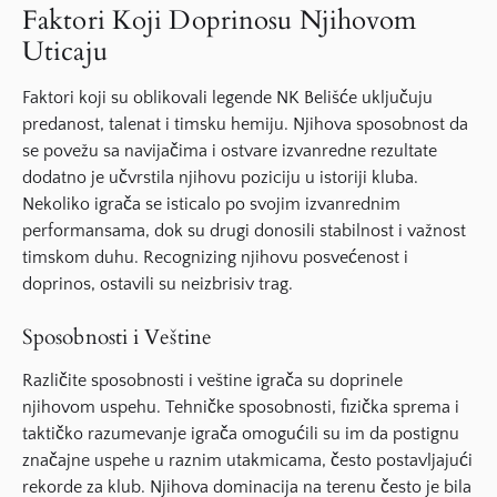
Faktori Koji Doprinosu Njihovom
Uticaju
Faktori
koji su oblikovali legende NK Belišće uključuju
predanost, talenat i
timsku
hemiju. Njihova sposobnost da
se povežu sa navijačima i ostvare izvanredne rezultate
dodatno je učvrstila njihovu poziciju u istoriji kluba.
Nekoliko
igrača se isticalo po svojim izvanrednim
performansama, dok su drugi donosili
stabilnost
i
važnost
timskom duhu. Recognizing njihovu posvećenost i
doprinos, ostavili su neizbrisiv trag.
Sposobnosti i Veštine
Različite
sposobnosti
i
veštine
igrača su doprinele
njihovom uspehu. Tehničke sposobnosti, fizička sprema i
taktičko razumevanje igrača omogućili su im da postignu
značajne uspehe u raznim utakmicama, često postavljajući
rekorde
za klub. Njihova dominacija na terenu često je bila