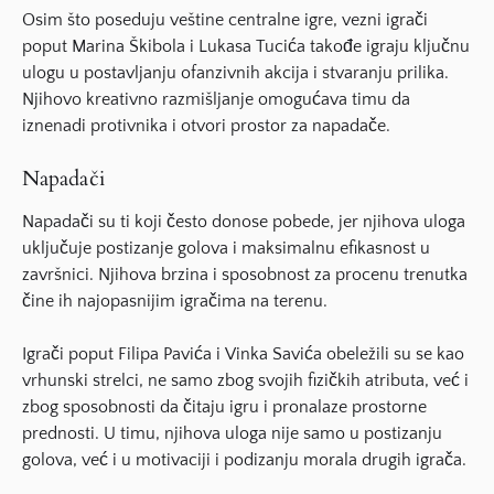
Osim što poseduju veštine centralne igre, vezni igrači
poput
Marina Škibola
i
Lukasa Tucića
takođe igraju ključnu
ulogu u postavljanju ofanzivnih akcija i stvaranju prilika.
Njihovo kreativno razmišljanje omogućava timu da
iznenadi protivnika i otvori prostor za napadače.
Napadači
Napadači
su ti koji često donose pobede, jer njihova uloga
uključuje postizanje golova i maksimalnu efikasnost u
završnici. Njihova brzina i sposobnost za procenu trenutka
čine ih najopasnijim igračima na terenu.
Igrači poput
Filipa Pavića
i
Vinka Savića
obeležili su se kao
vrhunski strelci, ne samo zbog svojih fizičkih atributa, već i
zbog sposobnosti da čitaju igru i pronalaze prostorne
prednosti. U timu, njihova uloga nije samo u postizanju
golova, već i u motivaciji i podizanju morala drugih igrača.