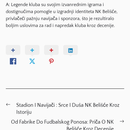
A: Legende kluba su svojim izvanrednim igrama i
dostignućima pomogle u izgradnji identiteta NK Belišće,
privlačeći pažnju navijača i sponzora, što je rezultiralo
boljim uslovima za rad i napredak kluba kroz decenije.
Post
Previous
Stadion I Navijači : Srce I Duša NK Belišće Kroz
navigation
post:
Istoriju
Ne
Od Fabrike Do Fudbalskog Ponosa: Priča O NK
po
Belišće Kroz Decenije