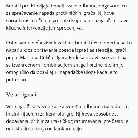
Braniči
predstavljaju temelj svake odbrane, odgovorni su
za sprečavanje napada protivničkih igrača. Njihova
sposobnost da čitaju igru, otkrivaju namere igrača i prave
ključne intervencije je neprocenjiva.
Osim samo defanzivnih veština, braniči često doprinose i u
napadu kroz održavanje poseda lopte i asistencije. Igrači
poput
Marijana Delića
i
Igora Radoša
ostavili su svoj trag
sa izvanrednom kombinacijom snage i brzine, što im je
omogućilo da obavljaju i napadačke uloge kada je to
potrebno.
Vezni igrači
Vezni igrači
su vezna karika između odbrane i napada, što
ih čini ključnim za kontrolu igre. Njihova sposobnost
dodavanja, driblinga i taktičkog razumevanja igre često je
ono što tim odvaja od konkurencije.