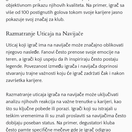
objektivnom prikazu njihovih kvaliteta. Na primer, igrač sa
više od 100 postignutih golova tokom svoje karijere jasno
pokazuje svoj značaj za klub.
Razmatranje Uticaja na Navijače
Uticaj koji igrač ima na navijače može značajno oblikovati
njegovo nasleđe.
Fanovi
često prenose svoje emocije na
teren, a igrači koji uspeju da ih inspiriraju često postaju
legende. Povezanost između igrača i navijača doprinosi
stvaranju trajne važnosti koju će igrač zadržati čak i nakon
završetka karijere.
Razmatranje uticaja igrača na navijače može uključivati
analizu njihovih reakcija na važne trenutke u karijeri, kao
što su ključne pobede ili porazi. Igrači koji su istrajali u
teškim vremenima ili su znali proslaviti sa navijačima često
dobijaju poseban status. Na primer, degustatori kluba
često pamte specifične mečeve gde je igrač odigrao