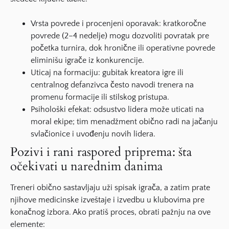
Vrsta povrede i procenjeni oporavak: kratkoročne
povrede (2–4 nedelje) mogu dozvoliti povratak pre
početka turnira, dok hronične ili operativne povrede
eliminišu igrače iz konkurencije.
Uticaj na formaciju: gubitak kreatora igre ili
centralnog defanzivca često navodi trenera na
promenu formacije ili stilskog pristupa.
Psihološki efekat: odsustvo lidera može uticati na
moral ekipe; tim menadžment obično radi na jačanju
svlačionice i uvođenju novih lidera.
Pozivi i rani raspored priprema: šta
očekivati u narednim danima
Treneri obično sastavljaju uži spisak igrača, a zatim prate
njihove medicinske izveštaje i izvedbu u klubovima pre
konačnog izbora. Ako pratiš proces, obrati pažnju na ove
elemente: