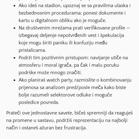
Ako ideš na stadion, upoznaj se sa pravilima ulaska i
bezbednosnim procedurama; ponesi dokumente i
kartu u digitalnom obliku ako je moguće.
Na društvenim mrežama prati verifikovane profile —
izbegavaj deljenje nepotvrđenih vest i špekulacija
koje mogu širiti paniku ili konfuziju među
pristalicama.
Podrži tim pozitivnim pristupom: navijanje utiče na
atmosferu i moral igrača, pa čak i malu poruku
podrške može mnogo značiti.
Ako planiraš watch party, razmislite o kombinovanju
prijenosa sa analizom pred/posle meča kako biste
bolje razumeli selektorove odluke i moguće
posledice povreda.
Prateći ove jednostavne savete, bićeš spremniji da reaguješ
na promene u sastavu, podržiš reprezentaciju na najbolji
način i ostaneš ažuran bez frustracija.