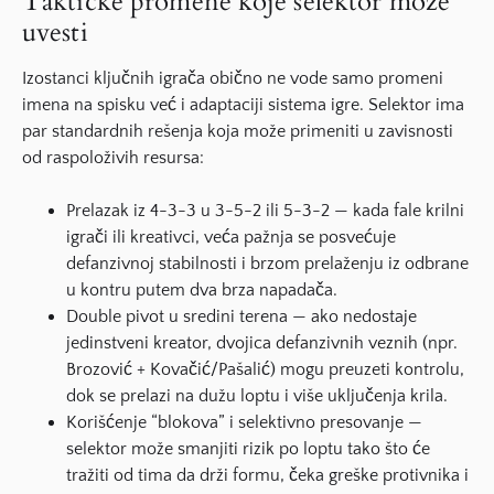
Taktičke promene koje selektor može
uvesti
Izostanci ključnih igrača obično ne vode samo promeni
imena na spisku već i adaptaciji sistema igre. Selektor ima
par standardnih rešenja koja može primeniti u zavisnosti
od raspoloživih resursa:
Prelazak iz 4-3-3 u 3-5-2 ili 5-3-2 — kada fale krilni
igrači ili kreativci, veća pažnja se posvećuje
defanzivnoj stabilnosti i brzom prelaženju iz odbrane
u kontru putem dva brza napadača.
Double pivot u sredini terena — ako nedostaje
jedinstveni kreator, dvojica defanzivnih veznih (npr.
Brozović + Kovačić/Pašalić) mogu preuzeti kontrolu,
dok se prelazi na dužu loptu i više uključenja krila.
Korišćenje “blokova” i selektivno presovanje —
selektor može smanjiti rizik po loptu tako što će
tražiti od tima da drži formu, čeka greške protivnika i