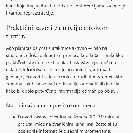
kuće koje imaju direktan pristup konferencijama za medije
i kampu reprezentacije.
Praktični saveti za navijače tokom
turnira
Ako planiraš da pratiš utakmice aktivno — bilo na
stadionu, u lokalu ili putem prenosa kod kuće — nekoliko
praktičnih stvari može ti olakšati iskustvo i pomoći da
ostaneš informisan. Dobro je unapred organizovati
gledanje, proveriti sate utakmica u različitim vremenskim
zonama i sinhronizovati notifikacije sa zvaničnih kanala
kako bi dobio potvrđene informacije odmah po objavi.
Šta da imaš na umu pre i tokom meča
Proveri sastav i eventualne izmene 60–30 minuta
pre utakmice na zvaničnim kanalima; često stižu
poslednje informacije o zadnjim promenama.