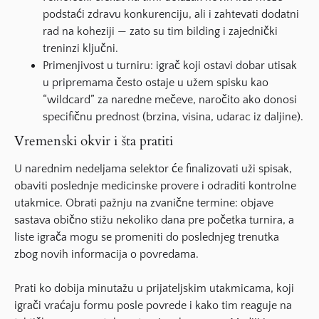
podstaći zdravu konkurenciju, ali i zahtevati dodatni
rad na koheziji — zato su tim bilding i zajednički
treninzi ključni.
Primenjivost u turniru: igrač koji ostavi dobar utisak
u pripremama često ostaje u užem spisku kao
“wildcard” za naredne mečeve, naročito ako donosi
specifičnu prednost (brzina, visina, udarac iz daljine).
Vremenski okvir i šta pratiti
U narednim nedeljama selektor će finalizovati uži spisak,
obaviti poslednje medicinske provere i odraditi kontrolne
utakmice. Obrati pažnju na zvanične termine: objave
sastava obično stižu nekoliko dana pre početka turnira, a
liste igrača mogu se promeniti do poslednjeg trenutka
zbog novih informacija o povredama.
Prati ko dobija minutažu u prijateljskim utakmicama, koji
igrači vraćaju formu posle povrede i kako tim reaguje na