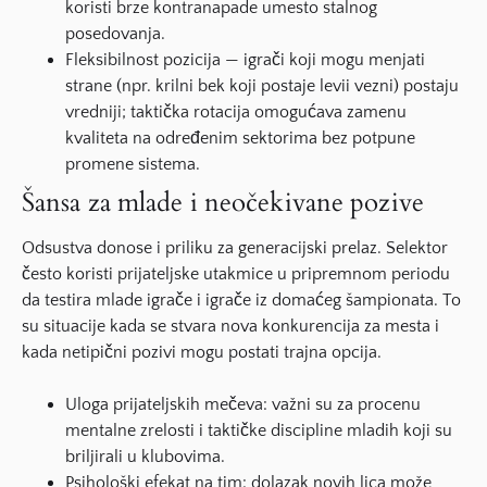
koristi brze kontranapade umesto stalnog
posedovanja.
Fleksibilnost pozicija — igrači koji mogu menjati
strane (npr. krilni bek koji postaje levii vezni) postaju
vredniji; taktička rotacija omogućava zamenu
kvaliteta na određenim sektorima bez potpune
promene sistema.
Šansa za mlade i neočekivane pozive
Odsustva donose i priliku za generacijski prelaz. Selektor
često koristi prijateljske utakmice u pripremnom periodu
da testira mlade igrače i igrače iz domaćeg šampionata. To
su situacije kada se stvara nova konkurencija za mesta i
kada netipični pozivi mogu postati trajna opcija.
Uloga prijateljskih mečeva: važni su za procenu
mentalne zrelosti i taktičke discipline mladih koji su
briljirali u klubovima.
Psihološki efekat na tim: dolazak novih lica može