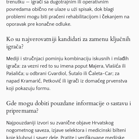
trenutku — igrači sa dugotrajnim ili operativnim
povredama obično ne ulaze u uži spisak, dok blagi
problemi mogu biti praćeni rehabilitacijom i čekanjem na
oporavak pre konačne odluke.
Ko su najverovatniji kandidati za zamenu ključnih
igrača?
Mediji i stručnjaci pominju kombinaciju iskusnih i mlađih
igrača: za vezni red to su imena poput Majera, Vlašića ili
Pašalića; u odbrani Gvardiol, Šutalo ili Ćaleta-Car; za
napad Kramarić, Petković ili igrači iz domaćeg prvenstva
koji pokazuju formu.
Gde mogu dobiti pouzdane informacije o sastavu i
pripremama?
Najpouzdaniji izvori su zvanične objave Hrvatskog
nogometnog saveza, izjave selektora i medicinski bilteni
koje klubovi i savez dele. Pratite i verifikovane medijske