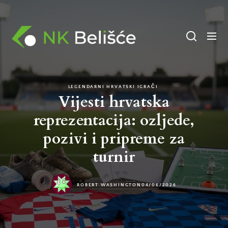
Skip
to
NK
the
Belisce
content
LEGENDARNI HRVATSKI IGRAČI
Vijesti hrvatska
reprezentacija: ozljede,
pozivi i pripreme za
turnir
ROBERT WASHINGTON
04/06/2026