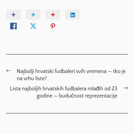
Post
Previous
Najbolji hrvatski fudbaleri svih vremena — tko je
navigation
post:
na vrhu liste?
Ne
Lista najboljih hrvatskih fudbalera mlađih od 23
po
godine — budućnost reprezentacije