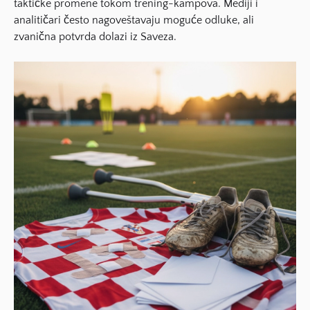
taktičke promene tokom trening-kampova. Mediji i
analitičari često nagoveštavaju moguće odluke, ali
zvanična potvrda dolazi iz Saveza.