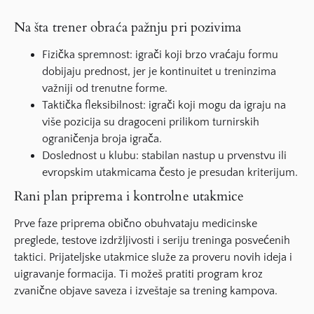
Na šta trener obraća pažnju pri pozivima
Fizička spremnost: igrači koji brzo vraćaju formu
dobijaju prednost, jer je kontinuitet u treninzima
važniji od trenutne forme.
Taktička fleksibilnost: igrači koji mogu da igraju na
više pozicija su dragoceni prilikom turnirskih
ograničenja broja igrača.
Doslednost u klubu: stabilan nastup u prvenstvu ili
evropskim utakmicama često je presudan kriterijum.
Rani plan priprema i kontrolne utakmice
Prve faze priprema obično obuhvataju medicinske
preglede, testove izdržljivosti i seriju treninga posvećenih
taktici. Prijateljske utakmice služe za proveru novih ideja i
uigravanje formacija. Ti možeš pratiti program kroz
zvanične objave saveza i izveštaje sa trening kampova.