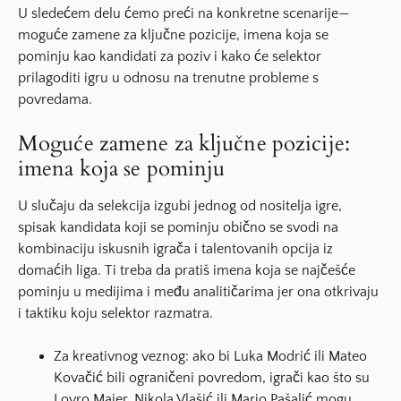
U sledećem delu ćemo preći na konkretne scenarije—
moguće zamene za ključne pozicije, imena koja se
pominju kao kandidati za poziv i kako će selektor
prilagoditi igru u odnosu na trenutne probleme s
povredama.
Moguće zamene za ključne pozicije:
imena koja se pominju
U slučaju da selekcija izgubi jednog od nositelja igre,
spisak kandidata koji se pominju obično se svodi na
kombinaciju iskusnih igrača i talentovanih opcija iz
domaćih liga. Ti treba da pratiš imena koja se najčešće
pominju u medijima i među analitičarima jer ona otkrivaju
i taktiku koju selektor razmatra.
Za kreativnog veznog: ako bi Luka Modrić ili Mateo
Kovačić bili ograničeni povredom, igrači kao što su
Lovro Majer, Nikola Vlašić ili Mario Pašalić mogu