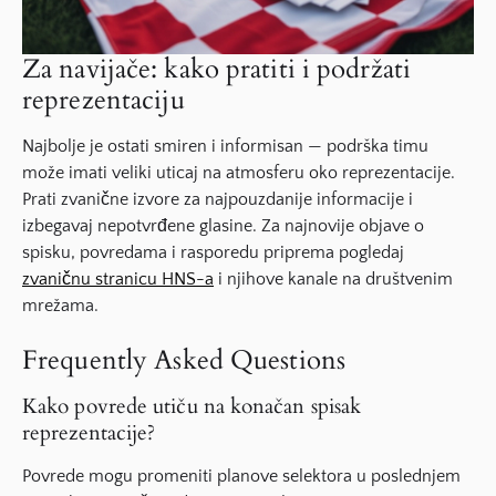
Za navijače: kako pratiti i podržati
reprezentaciju
Najbolje je ostati smiren i informisan — podrška timu
može imati veliki uticaj na atmosferu oko reprezentacije.
Prati zvanične izvore za najpouzdanije informacije i
izbegavaj nepotvrđene glasine. Za najnovije objave o
spisku, povredama i rasporedu priprema pogledaj
zvaničnu stranicu HNS-a
i njihove kanale na društvenim
mrežama.
Frequently Asked Questions
Kako povrede utiču na konačan spisak
reprezentacije?
Povrede mogu promeniti planove selektora u poslednjem