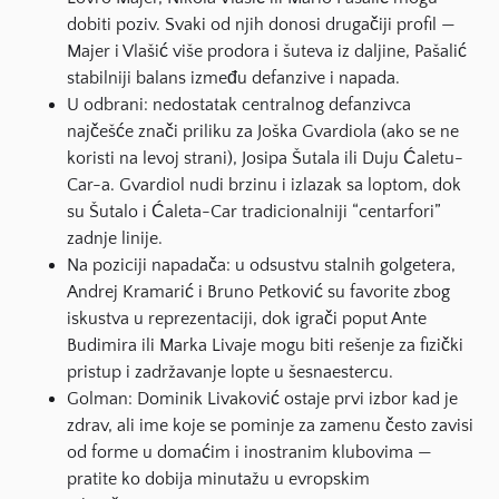
dobiti poziv. Svaki od njih donosi drugačiji profil —
Majer i Vlašić više prodora i šuteva iz daljine, Pašalić
stabilniji balans između defanzive i napada.
U odbrani: nedostatak centralnog defanzivca
najčešće znači priliku za Joška Gvardiola (ako se ne
koristi na levoj strani), Josipa Šutala ili Duju Ćaletu-
Car-a. Gvardiol nudi brzinu i izlazak sa loptom, dok
su Šutalo i Ćaleta-Car tradicionalniji “centarfori”
zadnje linije.
Na poziciji napadača: u odsustvu stalnih golgetera,
Andrej Kramarić i Bruno Petković su favorite zbog
iskustva u reprezentaciji, dok igrači poput Ante
Budimira ili Marka Livaje mogu biti rešenje za fizički
pristup i zadržavanje lopte u šesnaestercu.
Golman: Dominik Livaković ostaje prvi izbor kad je
zdrav, ali ime koje se pominje za zamenu često zavisi
od forme u domaćim i inostranim klubovima —
pratite ko dobija minutažu u evropskim