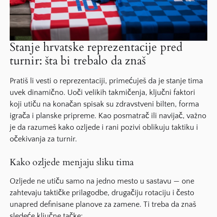
Stanje hrvatske reprezentacije pred
turnir: šta bi trebalo da znaš
Pratiš li vesti o reprezentaciji, primećuješ da je stanje tima
uvek dinamično. Uoči velikih takmičenja, ključni faktori
koji utiču na konačan spisak su zdravstveni bilten, forma
igrača i planske pripreme. Kao posmatrač ili navijač, važno
je da razumeš kako ozljede i rani pozivi oblikuju taktiku i
očekivanja za turnir.
Kako ozljede menjaju sliku tima
Ozljede ne utiču samo na jedno mesto u sastavu — one
zahtevaju taktičke prilagodbe, drugačiju rotaciju i često
unapred definisane planove za zamene. Ti treba da znaš
sledeće ključne tačke: