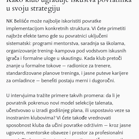
u svoju strategiju
NK Belišće može najbolje iskoristiti povratke
implementacijom konkretnih struktura. Vi ćete primetiti
najbrže efekte tamo gde su povratnici uključeni
sistematski: programi mentorstva, saradnja sa školama,
organizovanje trening-kampova pod vodstvom iskusnih
igrača i formalne uloge u skautingu. Kada klub pretoči
znanje u formalne tokove — radionice za trenere,
standardizovane planove treninga, i jasne puteve karijere
za omladince — benefiti postaju merni i dugoročni.
U intervjuima tražite primere takvih promena: da li je
povratnik pokrenuo novi model selekcije talenata,
učestvovao u izradi godišnjeg plana, ili uspostavio veze sa
inostranim klubovima? Vi ćete takođe vrednovati
sposobnost kluba da učini povratke održivim — kroz jasne
ugovore, mentorske obaveze i prostor za profesionalni