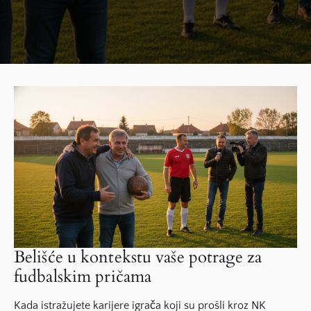
Belišće u kontekstu vaše potrage za
fudbalskim pričama
Kada istražujete karijere igrača koji su prošli kroz NK