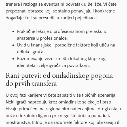
trenera i razloga za eventualni povratak u Belišće. Vi ćete
prepoznati obrasce koji se stalno ponavljaju i konkretne
događaje koji su presudili u karijeri pojedinaca.
Praktične lekcije o profesionalnom prelasku iz
amatersa u profesionalce.
Uvid u finansijske i porodične faktore koji utiču na
odluke igrača.
Razumevanje veze između lokalnog klupskog
identiteta i želje igrača za povratkom.
Rani putevi: od omladinskog pogona
do prvih transfera
U ovoj fazi karijere vi ćete zapaziti više tipičnih scenarija.
Neki igrači napreduju kroz omladinske selekcije i brzo
bivaju primećeni na regionalnim natjecanjima; drugi ostaju
duže u lokalnim ligama pre nego što dobiju ponudu iz
inostranstva. Bitno je da razumete faktore koji ubrzavaju ili