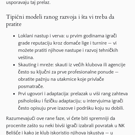
usporavaju taj prelaz.
Tipični modeli ranog razvoja i šta vi treba da
pratite
Loklani nastup i verva:
u prvim godinama igrači
grade reputaciju kroz domaće lige i turnire — vi
možete pratiti njihove nastupe i razvoj tehničkih
veština.
Skauting i mreže:
skauti iz većih klubova ili agencije
često su ključni za prve profesionalne ponude —
obratite pažnju na utakmice koje privlače
posmatrače.
Prvi ugovori i adaptacija:
prelazak u viši rang zahteva
psihološku i fizičku adaptaciju; u intervjuima igrači
često opisuju prve izazove i podršku koju su dobili.
Razumevajući ove rane faze, vi ćete biti spremniji da
procenite zašto su neki bivši igrači izabrali povratak u NK
Belišće i kako je klub iskoristio njihova iskustva — u