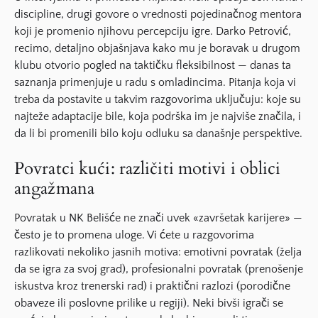
discipline, drugi govore o vrednosti pojedinačnog mentora
koji je promenio njihovu percepciju igre. Darko Petrović,
recimo, detaljno objašnjava kako mu je boravak u drugom
klubu otvorio pogled na taktičku fleksibilnost — danas ta
saznanja primenjuje u radu s omladincima. Pitanja koja vi
treba da postavite u takvim razgovorima uključuju: koje su
najteže adaptacije bile, koja podrška im je najviše značila, i
da li bi promenili bilo koju odluku sa današnje perspektive.
Povratci kući: različiti motivi i oblici
angažmana
Povratak u NK Belišće ne znači uvek «završetak karijere» —
često je to promena uloge. Vi ćete u razgovorima
razlikovati nekoliko jasnih motiva: emotivni povratak (želja
da se igra za svoj grad), profesionalni povratak (prenošenje
iskustva kroz trenerski rad) i praktični razlozi (porodične
obaveze ili poslovne prilike u regiji). Neki bivši igrači se