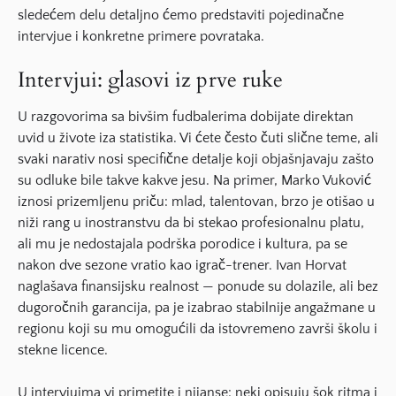
sledećem delu detaljno ćemo predstaviti pojedinačne
intervjue i konkretne primere povrataka.
Intervjui: glasovi iz prve ruke
U razgovorima sa bivšim fudbalerima dobijate direktan
uvid u živote iza statistika. Vi ćete često čuti slične teme, ali
svaki narativ nosi specifične detalje koji objašnjavaju zašto
su odluke bile takve kakve jesu. Na primer, Marko Vuković
iznosi prizemljenu priču: mlad, talentovan, brzo je otišao u
niži rang u inostranstvu da bi stekao profesionalnu platu,
ali mu je nedostajala podrška porodice i kultura, pa se
nakon dve sezone vratio kao igrač-trener. Ivan Horvat
naglašava finansijsku realnost — ponude su dolazile, ali bez
dugoročnih garancija, pa je izabrao stabilnije angažmane u
regionu koji su mu omogućili da istovremeno završi školu i
stekne licence.
U intervjuima vi primetite i nijanse: neki opisuju šok ritma i