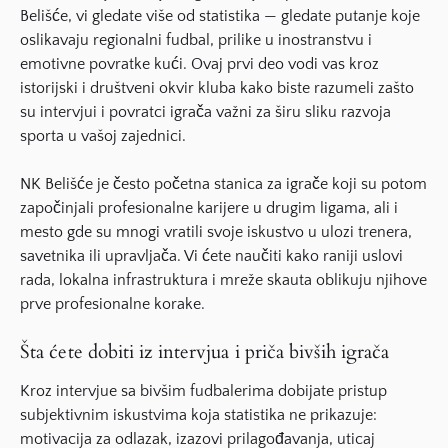
Belišće, vi gledate više od statistika — gledate putanje koje
oslikavaju regionalni fudbal, prilike u inostranstvu i
emotivne povratke kući. Ovaj prvi deo vodi vas kroz
istorijski i društveni okvir kluba kako biste razumeli zašto
su intervjui i povratci igrača važni za širu sliku razvoja
sporta u vašoj zajednici.
NK Belišće je često početna stanica za igrače koji su potom
započinjali profesionalne karijere u drugim ligama, ali i
mesto gde su mnogi vratili svoje iskustvo u ulozi trenera,
savetnika ili upravljača. Vi ćete naučiti kako raniji uslovi
rada, lokalna infrastruktura i mreže skauta oblikuju njihove
prve profesionalne korake.
Šta ćete dobiti iz intervjua i priča bivših igrača
Kroz intervjue sa bivšim fudbalerima dobijate pristup
subjektivnim iskustvima koja statistika ne prikazuje:
motivacija za odlazak, izazovi prilagođavanja, uticaj