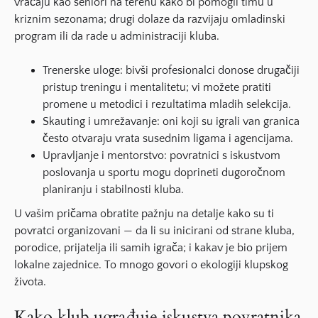
vraćaju kao seniori na terenu kako bi pomogli timu u
kriznim sezonama; drugi dolaze da razvijaju omladinski
program ili da rade u administraciji kluba.
Trenerske uloge: bivši profesionalci donose drugačiji
pristup treningu i mentalitetu; vi možete pratiti
promene u metodici i rezultatima mladih selekcija.
Skauting i umrežavanje: oni koji su igrali van granica
često otvaraju vrata susednim ligama i agencijama.
Upravljanje i mentorstvo: povratnici s iskustvom
poslovanja u sportu mogu doprineti dugoročnom
planiranju i stabilnosti kluba.
U vašim pričama obratite pažnju na detalje kako su ti
povratci organizovani — da li su inicirani od strane kluba,
porodice, prijatelja ili samih igrača; i kakav je bio prijem
lokalne zajednice. To mnogo govori o ekologiji klupskog
života.
Kako klub ugrađuje iskustva povratnika