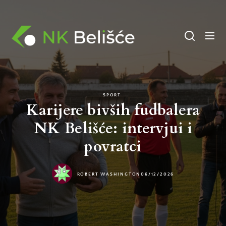
Skip
to
NK
the
Belisce
content
SPORT
Karijere bivših fudbalera
NK Belišće: intervjui i
povratci
ROBERT WASHINGTON
06/12/2026