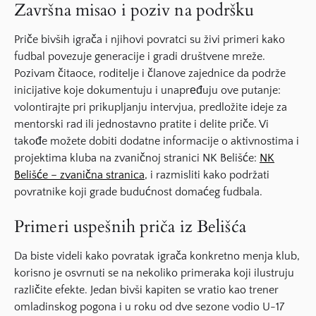
Završna misao i poziv na podršku
Priče bivših igrača i njihovi povratci su živi primeri kako
fudbal povezuje generacije i gradi društvene mreže.
Pozivam čitaoce, roditelje i članove zajednice da podrže
inicijative koje dokumentuju i unaprеđuju ove putanje:
volontirajte pri prikupljanju intervjua, predložite ideje za
mentorski rad ili jednostavno pratite i delite priče. Vi
takođe možete dobiti dodatne informacije o aktivnostima i
projektima kluba na zvaničnoj stranici NK Belišće:
NK
Belišće – zvanična stranica
, i razmisliti kako podržati
povratnike koji grade budućnost domaćeg fudbala.
Primeri uspešnih priča iz Belišća
Da biste videli kako povratak igrača konkretno menja klub,
korisno je osvrnuti se na nekoliko primeraka koji ilustruju
različite efekte. Jedan bivši kapiten se vratio kao trener
omladinskog pogona i u roku od dve sezone vodio U-17