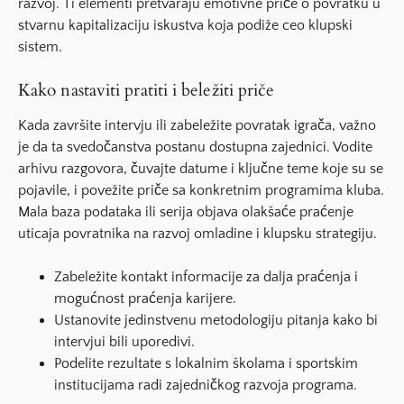
razvoj. Ti elementi pretvaraju emotivne priče o povratku u
stvarnu kapitalizaciju iskustva koja podiže ceo klupski
sistem.
Kako nastaviti pratiti i beležiti priče
Kada završite intervju ili zabeležite povratak igrača, važno
je da ta svedočanstva postanu dostupna zajednici. Vodite
arhivu razgovora, čuvajte datume i ključne teme koje su se
pojavile, i povežite priče sa konkretnim programima kluba.
Mala baza podataka ili serija objava olakšaće praćenje
uticaja povratnika na razvoj omladine i klupsku strategiju.
Zabeležite kontakt informacije za dalja praćenja i
mogućnost praćenja karijere.
Ustanovite jedinstvenu metodologiju pitanja kako bi
intervjui bili uporedivi.
Podelite rezultate s lokalnim školama i sportskim
institucijama radi zajedničkog razvoja programa.