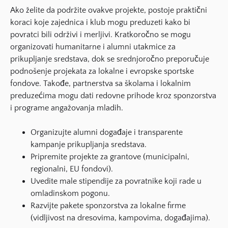
Ako želite da podržite ovakve projekte, postoje praktični
koraci koje zajednica i klub mogu preduzeti kako bi
povratci bili održivi i merljivi. Kratkoročno se mogu
organizovati humanitarne i alumni utakmice za
prikupljanje sredstava, dok se srednjoročno preporučuje
podnošenje projekata za lokalne i evropske sportske
fondove. Takođe, partnerstva sa školama i lokalnim
preduzećima mogu dati redovne prihode kroz sponzorstva
i programe angažovanja mladih.
Organizujte alumni događaje i transparente
kampanje prikupljanja sredstava.
Pripremite projekte za grantove (municipalni,
regionalni, EU fondovi).
Uvedite male stipendije za povratnike koji rade u
omladinskom pogonu.
Razvijte pakete sponzorstva za lokalne firme
(vidljivost na dresovima, kampovima, događajima).