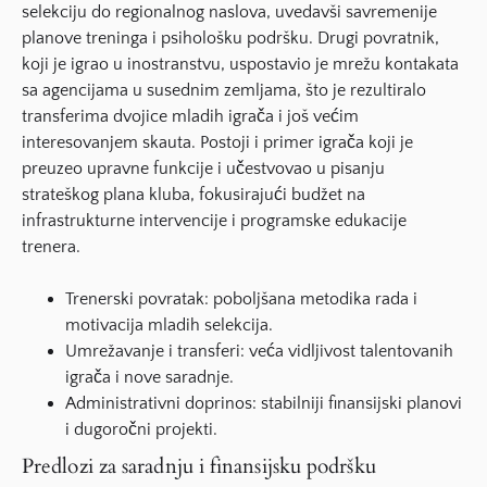
selekciju do regionalnog naslova, uvedavši savremenije
planove treninga i psihološku podršku. Drugi povratnik,
koji je igrao u inostranstvu, uspostavio je mrežu kontakata
sa agencijama u susednim zemljama, što je rezultiralo
transferima dvojice mladih igrača i još većim
interesovanjem skauta. Postoji i primer igrača koji je
preuzeo upravne funkcije i učestvovao u pisanju
strateškog plana kluba, fokusirajući budžet na
infrastrukturne intervencije i programske edukacije
trenera.
Trenerski povratak: poboljšana metodika rada i
motivacija mladih selekcija.
Umrežavanje i transferi: veća vidljivost talentovanih
igrača i nove saradnje.
Administrativni doprinos: stabilniji finansijski planovi
i dugoročni projekti.
Predlozi za saradnju i finansijsku podršku