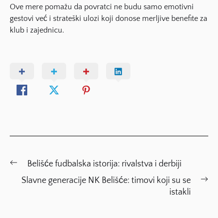
Ove mere pomažu da povratci ne budu samo emotivni
gestovi već i strateški ulozi koji donose merljive benefite za
klub i zajednicu.
Post
Previous
Belišće fudbalska istorija: rivalstva i derbiji
navigation
post:
Ne
Slavne generacije NK Belišće: timovi koji su se
po
istakli