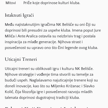
Mitovi
Priče koje doprinose kulturi kluba.
Istaknuti Igrači
Među najistaknutijim
igračima
NK Belišće su oni čiji su
doprinosi bili presudni za uspehe kluba. Imena poput
Jure
Milića
i
Ante Aralica
ostavila su neizbrisiv trag i postala
inspiracija za mlađe generacije. Njihova strast i
posvećenost su upravo ono što čini legende ovog kluba.
Uticajni Treneri
Uticajni
treneri
su oblikovali igru i kulturu NK Belišće.
Njihove strategije i vođenje tima stvorili su temelje za
budući uspeh. Naglašavamo najuticajnije trenere koji su
doneli inovacije, kao što su
Miljenko Križanac
i
Slavko
Kolić
, čija filozofija igre i posvećenost razvoju mladih
talenata doprinosi dugotrajnoj tradiciji kluba.