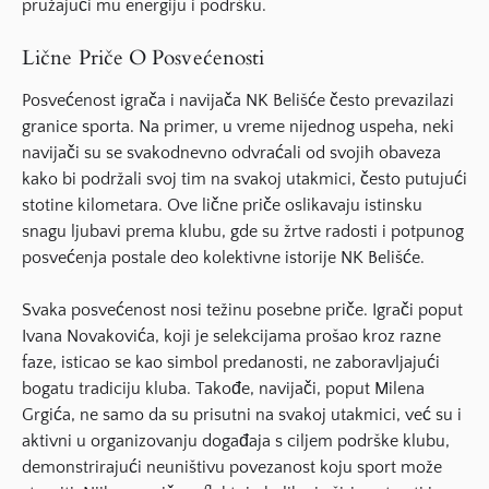
pružajući mu energiju i podršku.
Lične Priče O Posvećenosti
Posvećenost igrača i navijača NK Belišće često prevazilazi
granice sporta. Na primer, u vreme nijednog uspeha, neki
navijači su se svakodnevno odvraćali od svojih obaveza
kako bi podržali svoj tim na svakoj utakmici, često putujući
stotine kilometara. Ove lične priče oslikavaju istinsku
snagu ljubavi prema klubu, gde su žrtve radosti i potpunog
posvećenja postale deo kolektivne istorije NK Belišće.
Svaka posvećenost nosi težinu posebne priče. Igrači poput
Ivana Novakovića, koji je selekcijama prošao kroz razne
faze, isticao se kao simbol predanosti, ne zaboravljajući
bogatu tradiciju kluba. Takođe, navijači, poput Milena
Grgića, ne samo da su prisutni na svakoj utakmici, već su i
aktivni u organizovanju događaja s ciljem podrške klubu,
demonstrirajući
neuništivu povezanost
koju sport može