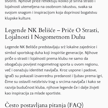
stvoriti. Njihove priče reflektuju koliko je širina strasti i
lojalnosti utemeljena na osobnom iskustvu, svaka sa
svojom snagom i inspiracijom koja doprinosi bogatstvu
klupske kulture.
Legende NK Belišće – Priče O Strasti,
Lojalnosti I Nogometnom Duhu
Legende NK Belišće predstavljaju srž lokalne zajednice i
simbol sportskog duha koji inspiriše generacije. Njihove
priče o strasti i lojalnosti prema klubu ne samo da
obogaćuju povijest nogometnog sporta u ovom regionu,
već i osnažuju identitet navijača. Kroz uspone i padove,
igrači su pokazali izvanrednu predanost i ljubav prema igri,
čime su ostavili neizbrisiv trag u srcima navijača i kako se
razvija budućnost kluba, njihove legende će i dalje živjeti
kao inspiracija za mlade sportiste.
Često postavljana pitanja (FAQ)