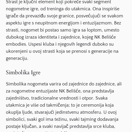
Strast
je ključni element koji pokreće svaki segment
nogometne igre, od treninga do utakmica. Ona inspiriše
igrače da prevaziđu svoje granice, posvećujući se svakom
aspektu igre s neupitnom energijom i entuzijazmom. Bez
strasti, nogomet bi postao samo igra sa loptom, umesto
dubokog izraza identiteta i zajednice, kojeg NK Belišće
embodies. Uspesi kluba i njegovih legendi duboko su
ukorenjeni u ovoj strasti koja se prenosi s generacije na
generaciju.
Simbolika Igre
Simbolika nogometa varira od zajednice do zajednice, ali
za nogometne entuzijaste NK Belišće, ona predstavlja
zajedništvo
,
tradicionalne vrednosti
i
otpor
. Svaka
utakmica je više od takmičenja; to je ceremonija koja
okuplja ljude, stvarajući jedinstvenu atmosferu. U ovoj
simbolici, svaki gol ima težinu, svaki tajming dodavanja
postaje ključan, a svaki navijač predstavlja srce kluba,