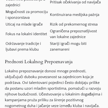
Pritisak očekivanja od navijača
zajednici
Mogućnosti za promociju
Kontinuirana medijska pažnja
i sponzorstava
Uticaj na mlade igrače
Rizik od prekomernog stresa
Ograničena prepoznatljivost
Fokus na lokalni identitet
van lokalne zajednice
Održavanje tradicije i
Stariji igrači mogu biti
ljubavi prema klubu
zanemareni
Prednosti Lokalnog Prepoznavanja
Lokalno prepoznavanje
donosi mnoge prednosti,
uključujući duboku povezanost sa zajednicom koja je
podržava. Ovi talentovani pojedinci često dobijaju prilike
da postanu uzori mladim sportistima, pomažući u razvoju
njihove budućnosti. Učestvovanje u lokalnim događajima i
kampanjama pruža priliku za širenje pozitivnog
nogometnog duha i jačanje veze između kluba i navijača.