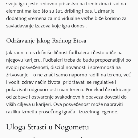
svoju igru jeste redovno prisustvo na treninzima i rad na
elementima kao što su šut, dribling i pas. Uzimanje
dodatnog vremena za individualne vežbe biće korisno za
savladavanje izazova koje igra donosi.
Održavanje Jakog Radnog Etosa
Jak radni etos definiše ličnost fudbalera i često utiče na
njegovu karijeru. Fudbaleri treba da budu prepoznatljivi po
svojoj posvećenosti, disciplinovanosti i spremnosti na
žrtvovanje. To ne znači samo naporno raditi na terenu, već
i voditi zdrav način života, pridržavati se regulative i
pokazivati
odgovornost
izvan terena. Ponekad će odricanje
od zabave i ostvarenje svakodnevnih obaveza dovesti do
viših ciljeva u karijeri. Ova posvećenost može napraviti
razliku između prosečnog igrača i
izuzetnog legende
.
Uloga Strasti u Nogometu