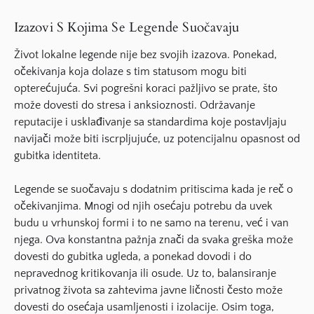
Izazovi S Kojima Se Legende Suočavaju
Život lokalne legende nije bez svojih izazova. Ponekad,
očekivanja koja dolaze s tim statusom mogu biti
opterećujuća. Svi pogrešni koraci pažljivo se prate, što
može dovesti do stresa i anksioznosti. Održavanje
reputacije i usklađivanje sa standardima koje postavljaju
navijači može biti iscrpljujuće, uz potencijalnu opasnost od
gubitka identiteta.
Legende se suočavaju s dodatnim pritiscima kada je reč o
očekivanjima. Mnogi od njih osećaju potrebu da uvek
budu u vrhunskoj formi i to ne samo na terenu, već i van
njega. Ova konstantna pažnja znači da svaka greška može
dovesti do gubitka ugleda, a ponekad dovodi i do
nepravednog kritikovanja ili osude. Uz to, balansiranje
privatnog života sa zahtevima javne ličnosti često može
dovesti do osećaja usamljenosti i izolacije. Osim toga,