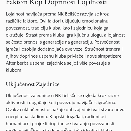
Faktori Koji Doprinosi Lojalnosti
Lojalnost navijača prema NK Belišće razvija se kroz
različite
faktore
. Ovi
faktori
uključuju emocionalnu
povezanost, tradiciju kluba, kao i zajednicu koja ga
okružuje.
Strast
prema klubu igra ključnu ulogu, a
lojalnost
se često prenosi s generacije na generaciju. Posvećenost
igrača i osoblja dodatno jača ove veze.
Stručnost
trenera i
njihov doprinos uspehu kluba privlače i nove simpatizere.
After berba uspeha, zajednica se još više povezuje s
klubom.
Uključenost Zajednice
Uključenost zajednice u NK Belišće se ogleda kroz razne
aktivnosti
i događaje koji povezuju navijače s igračima.
Ovakva
uključenost
osnažuje duh zajedništva i stvara novu
energiju na stadionu. Klupski događaji, radionice i
humanitarni projekti doprinose stvaranju povezanosti
među navijačima, što dugoročno jača identitet kluba.