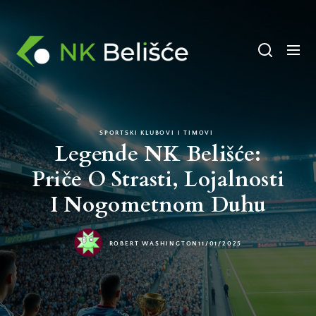
Skip
to
NK
the
Belisce
content
SPORTSKI KLUBOVI I TIMOVI
Legende NK Belišće:
Priče O Strasti, Lojalnosti
I Nogometnom Duhu
ROBERT WASHINGTON
11/01/2025