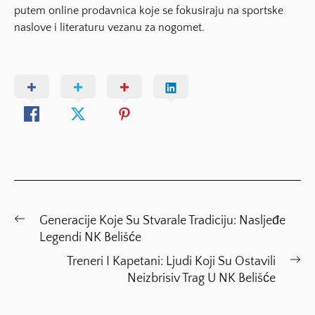
putem online prodavnica koje se fokusiraju na sportske
naslove i literaturu vezanu za nogomet.
Post
Previous
Generacije Koje Su Stvarale Tradiciju: Nasljeđe
navigation
post:
Legendi NK Belišće
Ne
Treneri I Kapetani: Ljudi Koji Su Ostavili
po
Neizbrisiv Trag U NK Belišće