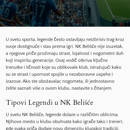
U svetu sporta,
legende
često ostavljaju neizbrisiv trag kroz
svoje dostignuće i stav prema igri.
NK Belišće
nije izuzetak,
a njegove priče prožimaju
strast
,
lojalnost
i
nogometni duh
koji inspirišu generacije. Ovaj vodič otkriva ključne
trenutke i ličnosti koje su oblikovale klub, istražujući kako
su se strast i upornost spojile u nezaboravne uspehe i
izazove. Ako ste obožavalac nogometa, ili jednostavno
želite saznati više o ovom klubu, nastavite s čitanjem.
Tipovi Legendi u NK Belišće
U svetu NK Belišće,
legende
dolaze u različitim oblicima.
Njihovo mesto u klubu obuhvata kako
igrače
tako i
treneri
,
gde svaka priča dodaje novu dimenziju klupskoj tradiciji.