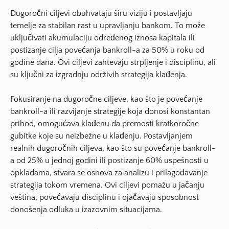
Dugoročni ciljevi obuhvataju širu viziju i postavljaju
temelje za stabilan rast u upravljanju bankom. To može
uključivati akumulaciju određenog iznosa kapitala ili
postizanje cilja povećanja bankroll-a za 50% u roku od
godine dana. Ovi ciljevi zahtevaju strpljenje i disciplinu, ali
su ključni za izgradnju održivih strategija klađenja.
Fokusiranje na dugoročne ciljeve, kao što je povećanje
bankroll-a ili razvijanje strategije koja donosi konstantan
prihod, omogućava klađenu da premosti kratkoročne
gubitke koje su neizbežne u klađenju. Postavljanjem
realnih dugoročnih ciljeva, kao što su povećanje bankroll-
a od 25% u jednoj godini ili postizanje 60% uspešnosti u
opkladama, stvara se osnova za analizu i prilagođavanje
strategija tokom vremena. Ovi ciljevi pomažu u jačanju
veština, povećavaju disciplinu i ojačavaju sposobnost
donošenja odluka u izazovnim situacijama.