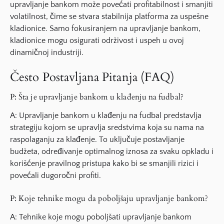
upravljanje bankom može povećati profitabilnost i smanjiti
volatilnost, čime se stvara stabilnija platforma za uspešne
kladionice. Samo fokusiranjem na upravljanje bankom,
kladionice mogu osigurati održivost i uspeh u ovoj
dinamičnoj industriji.
Često Postavljana Pitanja (FAQ)
P: Šta je upravljanje bankom u klađenju na fudbal?
A: Upravljanje bankom u klađenju na fudbal predstavlja
strategiju kojom se upravlja sredstvima koja su nama na
raspolaganju za klađenje. To uključuje postavljanje
budžeta, određivanje optimalnog iznosa za svaku opkladu i
korišćenje pravilnog pristupa kako bi se smanjili rizici i
povećali dugoročni profiti.
P: Koje tehnike mogu da poboljšaju upravljanje bankom?
A: Tehnike koje mogu poboljšati upravljanje bankom