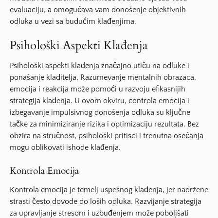
evaluaciju, a omogućava vam donošenje objektivnih
odluka u vezi sa budućim klađenjima.
Psihološki Aspekti Klađenja
Psihološki aspekti klađenja značajno utiču na odluke i
ponašanje kladitelja. Razumevanje mentalnih obrazaca,
emocija i reakcija može pomoći u razvoju efikasnijih
strategija klađenja. U ovom okviru, controla emocija i
izbegavanje impulsivnog donošenja odluka su ključne
tačke za minimiziranje rizika i optimizaciju rezultata. Bez
obzira na stručnost, psihološki pritisci i trenutna osećanja
mogu oblikovati ishode klađenja.
Kontrola Emocija
Kontrola emocija je temelj uspešnog klađenja, jer nadržene
strasti često dovode do loših odluka. Razvijanje strategija
za upravljanje stresom i uzbuđenjem može poboljšati