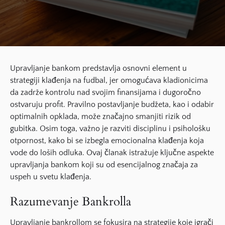
Upravljanje bankom
predstavlja osnovni element u
strategiji klađenja na fudbal, jer omogućava kladionicima
da zadrže kontrolu nad svojim finansijama i dugoročno
ostvaruju profit. Pravilno
postavljanje budžeta
, kao i odabir
optimalnih opklada, može značajno smanjiti rizik od
gubitka. Osim toga, važno je razviti
disciplinu
i
psihološku
otpornost
, kako bi se izbegla emocionalna klađenja koja
vode do loših odluka. Ovaj članak istražuje ključne aspekte
upravljanja bankom koji su od esencijalnog značaja za
uspeh u svetu klađenja.
Razumevanje Bankrolla
Upravljanje bankrollom se fokusira na strategije koje igrači