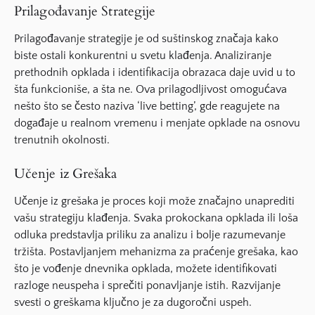
Prilagođavanje Strategije
Prilagođavanje strategije je od suštinskog značaja kako
biste ostali konkurentni u svetu klađenja. Analiziranje
prethodnih opklada i identifikacija obrazaca daje uvid u to
šta funkcioniše, a šta ne. Ova prilagodljivost omogućava
nešto što se često naziva ‘live betting’, gde reagujete na
događaje u realnom vremenu i menjate opklade na osnovu
trenutnih okolnosti.
Učenje iz Grešaka
Učenje iz grešaka je proces koji može značajno unaprediti
vašu strategiju klađenja. Svaka prokockana opklada ili loša
odluka predstavlja priliku za analizu i bolje razumevanje
tržišta. Postavljanjem mehanizma za praćenje grešaka, kao
što je vođenje dnevnika opklada, možete identifikovati
razloge neuspeha i sprečiti ponavljanje istih. Razvijanje
svesti o greškama ključno je za dugoročni uspeh.