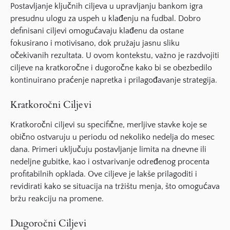
Postavljanje ključnih ciljeva u upravljanju bankom igra
presudnu ulogu za uspeh u klađenju na fudbal. Dobro
definisani ciljevi omogućavaju klađenu da ostane
fokusirano i motivisano, dok pružaju jasnu sliku
očekivanih rezultata. U ovom kontekstu, važno je razdvojiti
ciljeve na kratkoročne i dugoročne kako bi se obezbedilo
kontinuirano praćenje napretka i prilagođavanje strategija.
Kratkoročni Ciljevi
Kratkoročni ciljevi su specifične, merljive stavke koje se
obično ostvaruju u periodu od nekoliko nedelja do mesec
dana. Primeri uključuju postavljanje limita na dnevne ili
nedeljne gubitke, kao i ostvarivanje određenog procenta
profitabilnih opklada. Ove ciljeve je lakše prilagoditi i
revidirati kako se situacija na tržištu menja, što omogućava
bržu reakciju na promene.
Dugoročni Ciljevi