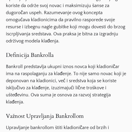
koriste da održe svoj novac i maksimizuju šanse za
dugoročan uspeh. Razumevanje ovog koncepta
omogućava kladionicima da pravilno rasporede svoje
resurse i izbegnu nagle gubitke koji mogu dovesti do brzog
iscrpljivanja sredstava. Ova praksa je bitna za izgradnju
održivog modela klađenja.
Definicija Bankrolla
Bankroll predstavlja ukupni iznos novca koji kladioničar
ima na raspolaganju za klađenje. To nije samo novac koji je
deponovan na kladionici, već i sredstva koja se koriste
isključivo za klađenje, izuzimajući lične troškove i
ušteđevinu. Ova suma je osnova za razvoj strategija
klađenja.
Važnost Upravljanja Bankrollom
Upravljanje bankrollom štiti kladioničare od brzih i