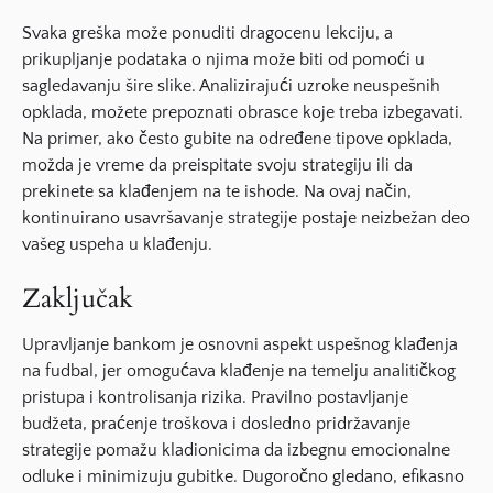
Svaka greška može ponuditi dragocenu lekciju, a
prikupljanje podataka o njima može biti od pomoći u
sagledavanju šire slike. Analizirajući uzroke neuspešnih
opklada, možete prepoznati obrasce koje treba izbegavati.
Na primer, ako često gubite na određene tipove opklada,
možda je vreme da preispitate svoju strategiju ili da
prekinete sa klađenjem na te ishode. Na ovaj način,
kontinuirano usavršavanje strategije postaje neizbežan deo
vašeg uspeha u klađenju.
Zaključak
Upravljanje bankom je osnovni aspekt uspešnog klađenja
na fudbal, jer omogućava klađenje na temelju analitičkog
pristupa i kontrolisanja rizika. Pravilno postavljanje
budžeta, praćenje troškova i dosledno pridržavanje
strategije pomažu kladionicima da izbegnu emocionalne
odluke i minimizuju gubitke. Dugoročno gledano, efikasno