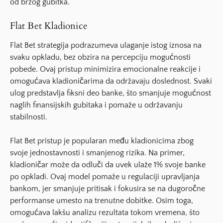
od brzog gubitka.
Flat Bet Kladionice
Flat Bet strategija podrazumeva ulaganje istog iznosa na
svaku opkladu, bez obzira na percepciju mogućnosti
pobede. Ovaj pristup minimizira emocionalne reakcije i
omogućava kladioničarima da održavaju doslednost. Svaki
ulog predstavlja fiksni deo banke, što smanjuje mogućnost
naglih finansijskih gubitaka i pomaže u održavanju
stabilnosti.
Flat Bet pristup je popularan među kladionicima zbog
svoje jednostavnosti i smanjenog rizika. Na primer,
kladioničar može da odluči da uvek ulaže 1% svoje banke
po opkladi. Ovaj model pomaže u regulaciji upravljanja
bankom, jer smanjuje pritisak i fokusira se na dugoročne
performanse umesto na trenutne dobitke. Osim toga,
omogućava lakšu analizu rezultata tokom vremena, što