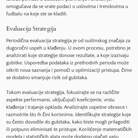
omogućava da se vrate podaci o uslovima i trendovima u
fudbalu na koje ste se kladili.
Evaluacija Strategija
Periodična evaluacija strategija je od suštinskog značaja za
dugoročni uspeh u klađenju. U ovom procesu, potrebno je
analizirati koje strategije donose rezultate, a koje izazivaju
gubitke. Usporedba podataka iz prethodnih perioda može
otkriti nova saznanja i pomoći u optimizaciji pristupa, čime
se dodatno smanjuje rizik od gubitaka.
Tokom evaluacije strategija, fokusirajte se na različite
aspekte performansi, uključujući koeficijente, vrstu
klađenja i trajanje opklada. Analizirajte uspešne obrasce i
razmotrite što ih čini korisnima. Identifikujte strategije koje
su često dovodile do gubitaka, kako biste mogli prilagoditi
ili potpuno eliminisati te pristupe. Korišćenje matematičkih
modela i statističkih alata može dodatno ojačati vašu