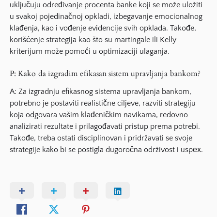
uključuju određivanje procenta banke koji se može uložiti
u svakoj pojedinačnoj opkladi, izbegavanje emocionalnog
klađenja, kao i vođenje evidencije svih opklada. Takođe,
korišćenje strategija kao što su martingale ili Kelly
kriterijum može pomoći u optimizaciji ulaganja.
P: Kako da izgradim efikasan sistem upravljanja bankom?
A: Za izgradnju efikasnog sistema upravljanja bankom,
potrebno je postaviti realistične ciljeve, razviti strategiju
koja odgovara vašim klađeničkim navikama, redovno
analizirati rezultate i prilagođavati pristup prema potrebi.
Takođe, treba ostati disciplinovan i pridržavati se svoje
strategije kako bi se postigla dugoročna održivost i uspех.