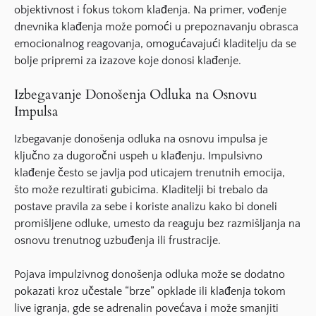
objektivnost i fokus tokom klađenja. Na primer, vođenje
dnevnika klađenja može pomoći u prepoznavanju obrasca
emocionalnog reagovanja, omogućavajući kladitelju da se
bolje pripremi za izazove koje donosi klađenje.
Izbegavanje Donošenja Odluka na Osnovu
Impulsa
Izbegavanje donošenja odluka na osnovu impulsa je
ključno za dugoročni uspeh u klađenju. Impulsivno
klađenje često se javlja pod uticajem trenutnih emocija,
što može rezultirati gubicima. Kladitelji bi trebalo da
postave pravila za sebe i koriste analizu kako bi doneli
promišljene odluke, umesto da reaguju bez razmišljanja na
osnovu trenutnog uzbuđenja ili frustracije.
Pojava impulzivnog donošenja odluka može se dodatno
pokazati kroz učestale “brze” opklade ili klađenja tokom
live igranja, gde se adrenalin povećava i može smanjiti