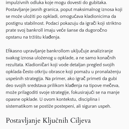
impulzivnih odluka koje mogu dovesti do gubitaka.
Postavljanje jasnih granica, poput maksimalnog iznosa koji
se može uložiti po opkladi, omogućava kladionicima da
postignu stabilnost.
Podaci pokazuju
da igrači koji striktno
prate svoj bankroll imaju veće šanse da dugoročno
opstanu na tržištu klađenja.
Efikasno upravljanje bankrollom uključuje analiziranje
svakog iznosa uloženog u opklade, a ne samo konačnih
rezultata. Kladioničari koji vode detaljan pregled svojih
opklada često otkriju obrasce koji pomažu u pronalaženju
uspešnih strategija. Na primer, ako igrač primeti da gubi
deo svojih sredstava prilikom klađenja na tipove mečeva,
može prilagoditi svoje strategije, fokusirajući se na manje
opasne opklade. U ovom kontekstu, disciplina i
sistematikom se postiže postepeni, ali siguran uspeh.
Postavljanje Ključnih Ciljeva