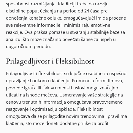
sposobnost razmišljanja. Kladitelji treba da razviju
discipline poput čekanja na period od 24 časa pre
donošenja konačne odluke, omogućavajući im da procene
sve relevantne informacije i minimiziraju emotivne
reakcije. Ova praksa pomaže u stvaranju stabilnije baze za
analizu, što može značajno povećati šanse za uspeh u
dugoročnom periodu.
Prilagodljivost i Fleksibilnost
Prilagodljivost
i
fleksibilnost
su ključne osobine za uspešno
upravljanje bankom u klađenju. Promene u formi timova,
povrede igrača ili čak vremenski uslovi mogu značajno
uticati na ishode mečeva. Usmeravanje vaše strategije na
osnovu trenutnih informacija omogućava pravovremeno
reagovanje i optimizaciju opklada. Fleksibilnost
omogućava da se prilagodite novim trendovima i pravilima
klađenja, što može doneti dodatne prilike za profit.