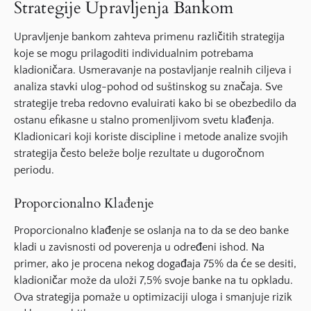
Strategije Upravljenja Bankom
Upravljenje bankom zahteva primenu različitih strategija
koje se mogu prilagoditi individualnim potrebama
kladioničara. Usmeravanje na postavljanje realnih ciljeva i
analiza stavki ulog-pohod od suštinskog su značaja. Sve
strategije treba redovno evaluirati kako bi se obezbedilo da
ostanu efikasne u stalno promenljivom svetu klađenja.
Kladionicari koji koriste discipline i metode analize svojih
strategija često beleže bolje rezultate u dugoročnom
periodu.
Proporcionalno Klađenje
Proporcionalno klađenje se oslanja na to da se deo banke
kladi u zavisnosti od poverenja u određeni ishod. Na
primer, ako je procena nekog događaja 75% da će se desiti,
kladioničar može da uloži 7,5% svoje banke na tu opkladu.
Ova strategija pomaže u optimizaciji uloga i smanjuje rizik