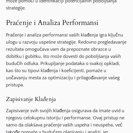
može pomoći u identifikaciji potencijalnih poboljšanja
strategije.
Praćenje i Analiza Performansi
Praćenje i analiza performansi vaših klađenja igra ključnu
ulogu u razvoju uspešne strategije. Redovno pregledavanje
rezultata omogućava vam da prepoznate obrazce u
dobitku i gubitku, što može dovesti do poboljšanja vaših
budućih odluka. Prikupljanje podataka o svakoj opkladi,
kao što su tipovi klađenja i koeficijenti, pomaže u
uočavanju mesta za optimizaciju i prilagođavanje vašeg
pristupa.
Zapisivanje Klađenja
Zapisivanje svih svojih klađenja osigurava da imate uvid u
njegovu celokupnu istoriju i performanse. Ovaj pristup ne
samo da olakšava praćenje vaših uspeha i neuspeha, već
takođe pomaže u budućem planiranju i analizi, jer